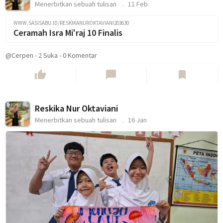
Menerbitkan sebuah tulisan
11 Feb
WWW.SASISABU.ID/RESKIKANUROKTAVIANI203630
Ceramah Isra Mi'raj 10 Finalis
@Cerpen
-
2
Suka
-
0 Komentar
thumb_up
chat_bubble
bookmark
Reskika Nur Oktaviani
Menerbitkan sebuah tulisan
16 Jan