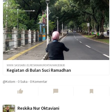
WWW.SASISABU.ID/RESKIKANUROKTAVIANI203630
Kegiatan di Bulan Suci Ramadhan
@Kolom
-
0
Suka
-
0 Komentar
thumb_up
chat_bubble
bookmark
Reskika Nur Oktaviani