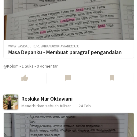
WWW.SASISABU.ID/RESKIKANUROKTAVIANI203630
Masa Depanku - Membuat paragraf pengandaian
@Kolom
-
1
Suka
-
0 Komentar
thumb_up
chat_bubble
bookmark
Reskika Nur Oktaviani
Menerbitkan sebuah tulisan
24 Feb