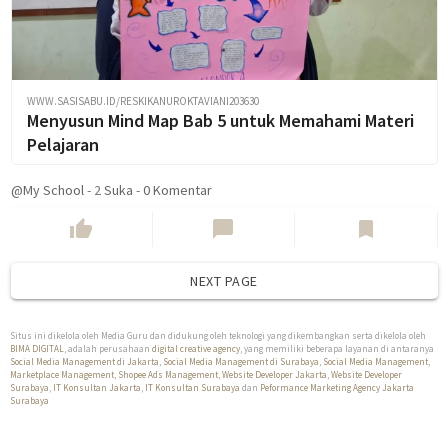
WWW.SASISABU.ID/RESKIKANUROKTAVIANI203630
Menyusun Mind Map Bab 5 untuk Memahami Materi
Pelajaran
@My School
-
2
Suka
-
0 Komentar
thumb_up
chat_bubble
bookmark
NEXT PAGE
Situs ini dikelola oleh Media Guru dan didukung oleh teknologi yang dikembangkan serta dikelola oleh
BIMA DIGITAL
, adalah perusahaan
digital creative agency
, yang memiliki beberapa layanan di antaranya
Social Media Management di Jakarta
,
Social Media Management di Surabaya
,
Social Media Management
,
Marketplace Management
,
Shopee Ads Management
,
Website Developer Jakarta
,
Website Developer
Surabaya
,
IT Konsultan Jakarta
,
IT Konsultan Surabaya
dan
Peformance Marketing Agency Jakarta
Surabaya