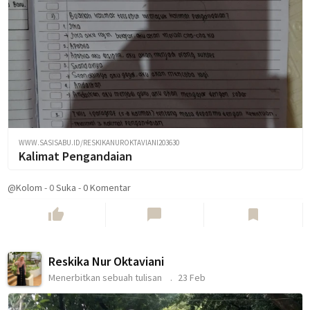
WWW.SASISABU.ID/RESKIKANUROKTAVIANI203630
Kalimat Pengandaian
@Kolom
-
0
Suka
-
0 Komentar
thumb_up
chat_bubble
bookmark
Reskika Nur Oktaviani
Menerbitkan sebuah tulisan
23 Feb