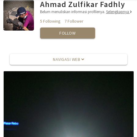
Ahmad Zulfikar Fadhly
Belum menuliskan informasi profilenya.
Selengkapnya
5 Following
7 Follower
FOLLOW
NAVIGASI WEB