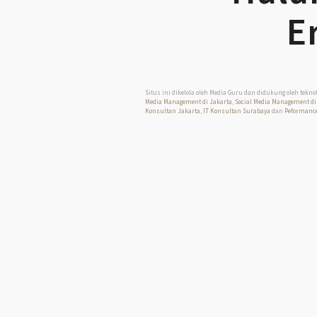
E
Situs ini dikelola oleh Media Guru dan didukung oleh tekno
Media Management di Jakarta
,
Social Media Management di
Konsultan Jakarta
,
IT Konsultan Surabaya
dan
Peformance