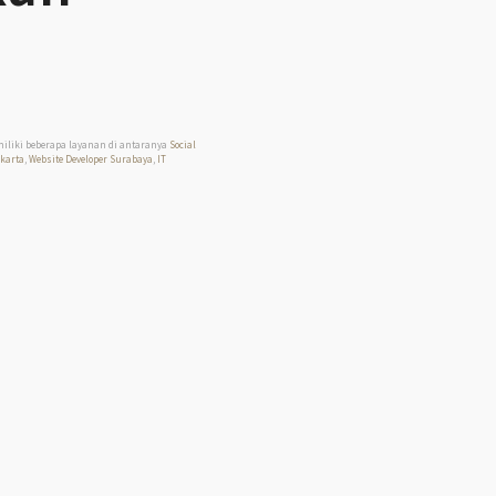
miliki beberapa layanan di antaranya
Social
akarta
,
Website Developer Surabaya
,
IT