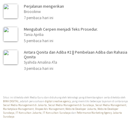
Perjalanan mengerikan
Broooknw
7 pembaca hari ini
Mengubah Cerpen menjadi Teks Prosedur.
Tania Aprilia
5 pembaca hari ini
Antara Qonita dan Adiba #2 || Pembelaan Adiba dan Rahasia
Qonita
Syahida Amalina A'la
3 pembaca hari ini
Situs ini dikelola oleh Media Guru dan didukung oleh teknologi yang dikembangkan serta dikelola oleh
BIMA DIGITAL
, adalah perusahaan
digital creative agency
, yang memiliki beberapa layanan di antaranya
Social Media Management di Jakarta
,
Social Media Management di Surabaya
,
Social Media Management
,
Marketplace Management
,
Shopee Ads Management
,
Website Developer Jakarta
,
Website Developer
Surabaya
,
IT Konsultan Jakarta
,
IT Konsultan Surabaya
dan
Peformance Marketing Agency Jakarta
Surabaya