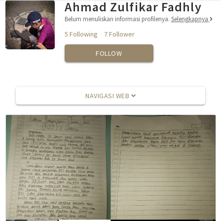
Ahmad Zulfikar Fadhly
Belum menuliskan informasi profilenya.
Selengkapnya
5 Following
7 Follower
FOLLOW
NAVIGASI WEB