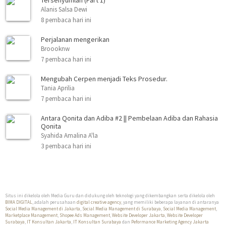
Alanis Salsa Dewi
8 pembaca hari ini
Perjalanan mengerikan
Broooknw
7 pembaca hari ini
Mengubah Cerpen menjadi Teks Prosedur.
Tania Aprilia
7 pembaca hari ini
Antara Qonita dan Adiba #2 || Pembelaan Adiba dan Rahasia
Qonita
Syahida Amalina A'la
3 pembaca hari ini
Situs ini dikelola oleh Media Guru dan didukung oleh teknologi yang dikembangkan serta dikelola oleh
BIMA DIGITAL
, adalah perusahaan
digital creative agency
, yang memiliki beberapa layanan di antaranya
Social Media Management di Jakarta
,
Social Media Management di Surabaya
,
Social Media Management
,
Marketplace Management
,
Shopee Ads Management
,
Website Developer Jakarta
,
Website Developer
Surabaya
,
IT Konsultan Jakarta
,
IT Konsultan Surabaya
dan
Peformance Marketing Agency Jakarta