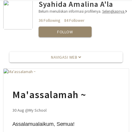
Syahida Amalina A'la
Belum menuliskan informasi profilenya.
Selengkapnya
36 Following
84 Follower
FOLLOW
NAVIGASI WEB
Ma'assalamah ~
30 Aug
@
My School
Assalamualaikum, Semua!