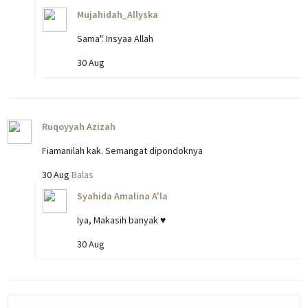
Mujahidah_Allyska
Sama". Insyaa Allah
30 Aug
Ruqoyyah Azizah
Fiamanilah kak. Semangat dipondoknya
30 Aug
Balas
Syahida Amalina A'la
Iya, Makasih banyak ♥
30 Aug