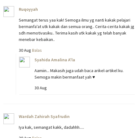
Ruqoyyah
Semangat terus yaa kak! Semoga ilmu yg nanti kakak pelajari
bermanfa'at utk kakak dan semua orang.. Cerita-cerita kakak jg
sdh memotivasiku.. Terima kasih utk kakak yg telah banyak
menebar kebaikan..
30 Aug
Balas
Syahida Amalina A'la
Aamiin... Makasih juga udah baca arikel-artikel ku.
Semoga makin bermanfaat yah ♥
30 Aug
Wardah Zahirah Syafrudin
Iya kak, semangat kakk, dadahhh.....