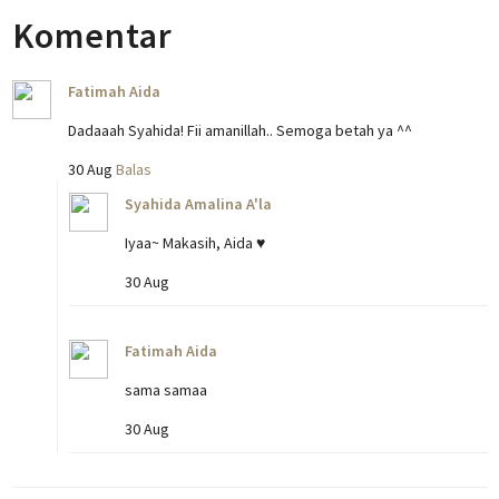
Komentar
Fatimah Aida
Dadaaah Syahida! Fii amanillah.. Semoga betah ya ^^
30 Aug
Balas
Syahida Amalina A'la
Iyaa~ Makasih, Aida ♥
30 Aug
Fatimah Aida
sama samaa
30 Aug