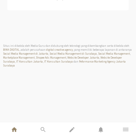
Situs ini dikelola oleh Media Guru dan didukung oleh teknologi yang dikembangkan serta dikelola oleh
BIMA DIGITAL
, adalah perusahaan
digital creative agency
, yang memiliki beberapa layanan di antaranya
Social Media Management di Jakarta
,
Social Media Management di Surabaya
,
Social Media Management
,
Marketplace Management
,
Shopee Ads Management
,
Website Developer Jakarta
,
Website Developer
Surabaya
,
IT Konsultan Jakarta
,
IT Konsultan Surabaya
dan
Peformance Marketing Agency Jakarta
Surabaya
home
search
edit
notifications
dehaze