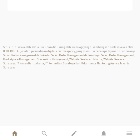
Situs ini dikelola oleh Media Guru dan didukung oleh teknologi yang dikembangkan serta dikelola oleh
BIMA DIGITAL
, adalah perusahaan
digital creative agency
, yang memiliki beberapa layanan di antaranya
Social Media Management di Jakarta
,
Social Media Management di Surabaya
,
Social Media Management
,
Marketplace Management
,
Shopee Ads Management
,
Website Developer Jakarta
,
Website Developer
Surabaya
,
IT Konsultan Jakarta
,
IT Konsultan Surabaya
dan
Peformance Marketing Agency Jakarta
Surabaya
home
search
edit
notifications
dehaze