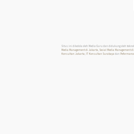
Situs ini dikelola oleh Media Guru dan didukung oleh tekno
Media Management di Jakarta
,
Social Media Management di
Konsultan Jakarta
,
IT Konsultan Surabaya
dan
Peformance