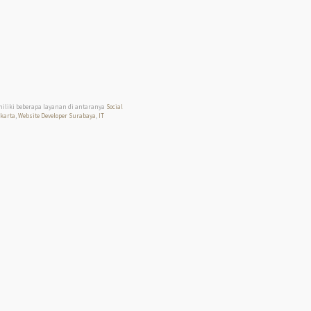
miliki beberapa layanan di antaranya
Social
akarta
,
Website Developer Surabaya
,
IT