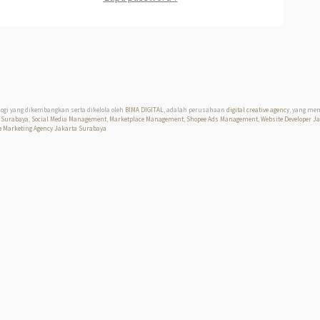
logi yang dikembangkan serta dikelola oleh
BIMA DIGITAL
, adalah perusahaan
digital creative agency
, yang me
 Surabaya
,
Social Media Management
,
Marketplace Management
,
Shopee Ads Management
,
Website Developer J
 Marketing Agency Jakarta Surabaya