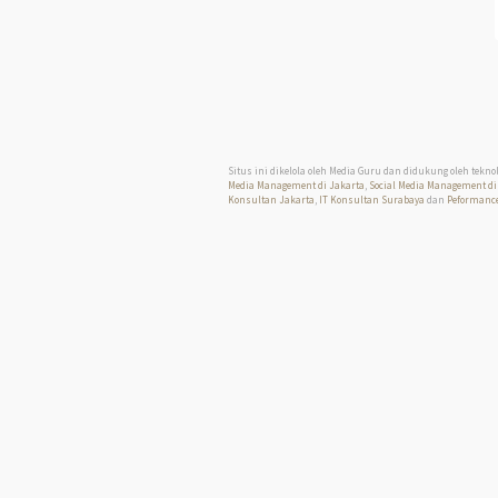
Situs ini dikelola oleh Media Guru dan didukung oleh tekno
Media Management di Jakarta
,
Social Media Management di
Konsultan Jakarta
,
IT Konsultan Surabaya
dan
Peformance