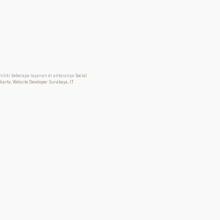
miliki beberapa layanan di antaranya
Social
akarta
,
Website Developer Surabaya
,
IT