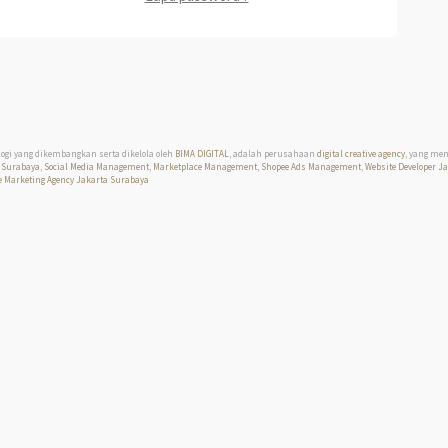
logi yang dikembangkan serta dikelola oleh
BIMA DIGITAL
, adalah perusahaan
digital creative agency
, yang me
 Surabaya
,
Social Media Management
,
Marketplace Management
,
Shopee Ads Management
,
Website Developer J
 Marketing Agency Jakarta Surabaya