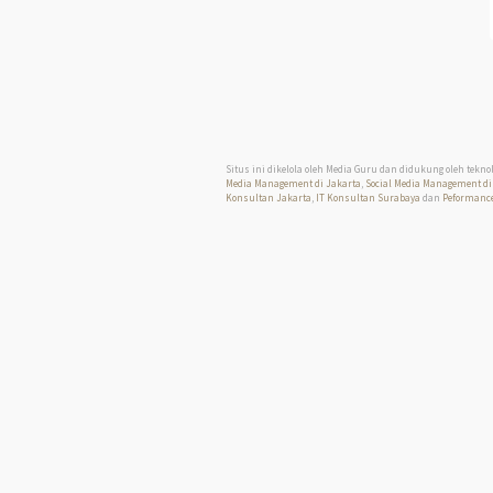
Situs ini dikelola oleh Media Guru dan didukung oleh tekno
Media Management di Jakarta
,
Social Media Management di
Konsultan Jakarta
,
IT Konsultan Surabaya
dan
Peformance