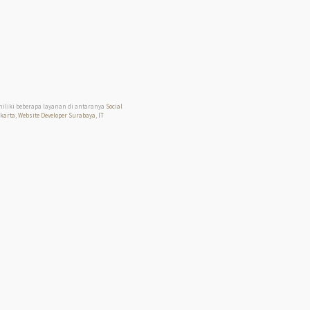
miliki beberapa layanan di antaranya
Social
akarta
,
Website Developer Surabaya
,
IT