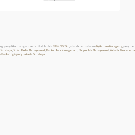
logi yang dikembangkan serta dikelola oleh
BIMA DIGITAL
, adalah perusahaan
digital creative agency
, yang me
 Surabaya
,
Social Media Management
,
Marketplace Management
,
Shopee Ads Management
,
Website Developer J
 Marketing Agency Jakarta Surabaya