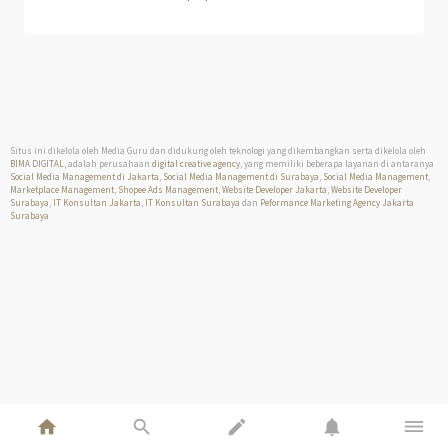
Situs ini dikelola oleh Media Guru dan didukung oleh teknologi yang dikembangkan serta dikelola oleh
BIMA DIGITAL
, adalah perusahaan
digital creative agency
, yang memiliki beberapa layanan di antaranya
Social Media Management di Jakarta
,
Social Media Management di Surabaya
,
Social Media Management
,
Marketplace Management
,
Shopee Ads Management
,
Website Developer Jakarta
,
Website Developer
Surabaya
,
IT Konsultan Jakarta
,
IT Konsultan Surabaya
dan
Peformance Marketing Agency Jakarta
Surabaya
home
search
edit
notifications
dehaze