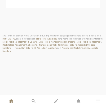
Situs ini dikelola oleh Media Guru dan didukung oleh teknologi yang dikembangkan serta dikelola oleh
BIMA DIGITAL
, adalah perusahaan
digital creative agency
, yang memiliki beberapa layanan di antaranya
Social Media Management di Jakarta
,
Social Media Management di Surabaya
,
Social Media Management
,
Marketplace Management
,
Shopee Ads Management
,
Website Developer Jakarta
,
Website Developer
Surabaya
,
IT Konsultan Jakarta
,
IT Konsultan Surabaya
dan
Peformance Marketing Agency Jakarta
Surabaya
home
search
edit
notifications
dehaze