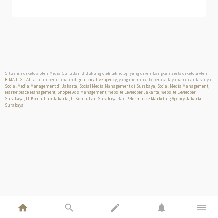
Situs ini dikelola oleh Media Guru dan didukung oleh teknologi yang dikembangkan serta dikelola oleh
BIMA DIGITAL
, adalah perusahaan
digital creative agency
, yang memiliki beberapa layanan di antaranya
Social Media Management di Jakarta
,
Social Media Management di Surabaya
,
Social Media Management
,
Marketplace Management
,
Shopee Ads Management
,
Website Developer Jakarta
,
Website Developer
Surabaya
,
IT Konsultan Jakarta
,
IT Konsultan Surabaya
dan
Peformance Marketing Agency Jakarta
Surabaya
home
search
edit
notifications
dehaze