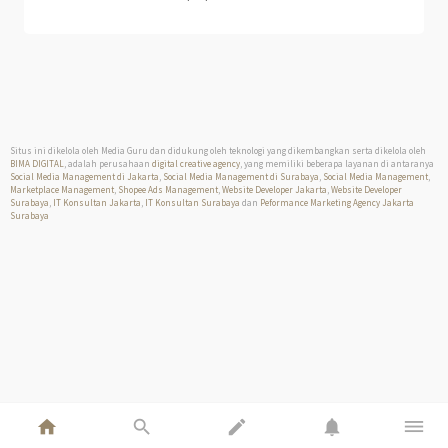
Situs ini dikelola oleh Media Guru dan didukung oleh teknologi yang dikembangkan serta dikelola oleh
BIMA DIGITAL
, adalah perusahaan
digital creative agency
, yang memiliki beberapa layanan di antaranya
Social Media Management di Jakarta
,
Social Media Management di Surabaya
,
Social Media Management
,
Marketplace Management
,
Shopee Ads Management
,
Website Developer Jakarta
,
Website Developer
Surabaya
,
IT Konsultan Jakarta
,
IT Konsultan Surabaya
dan
Peformance Marketing Agency Jakarta
Surabaya
home
search
edit
notifications
dehaze