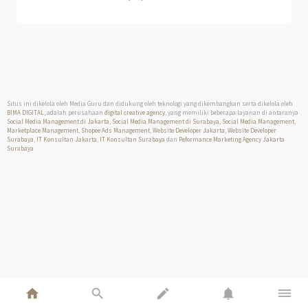
Situs ini dikelola oleh Media Guru dan didukung oleh teknologi yang dikembangkan serta dikelola oleh
BIMA DIGITAL
, adalah perusahaan
digital creative agency
, yang memiliki beberapa layanan di antaranya
Social Media Management di Jakarta
,
Social Media Management di Surabaya
,
Social Media Management
,
Marketplace Management
,
Shopee Ads Management
,
Website Developer Jakarta
,
Website Developer
Surabaya
,
IT Konsultan Jakarta
,
IT Konsultan Surabaya
dan
Peformance Marketing Agency Jakarta
Surabaya
home
search
edit
notifications
dehaze