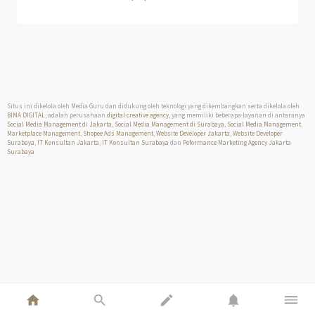
Situs ini dikelola oleh Media Guru dan didukung oleh teknologi yang dikembangkan serta dikelola oleh
BIMA DIGITAL
, adalah perusahaan
digital creative agency
, yang memiliki beberapa layanan di antaranya
Social Media Management di Jakarta
,
Social Media Management di Surabaya
,
Social Media Management
,
Marketplace Management
,
Shopee Ads Management
,
Website Developer Jakarta
,
Website Developer
Surabaya
,
IT Konsultan Jakarta
,
IT Konsultan Surabaya
dan
Peformance Marketing Agency Jakarta
Surabaya
home
search
edit
notifications
dehaze