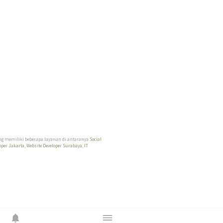
ang memiliki beberapa layanan di antaranya
Social
oper Jakarta
,
Website Developer Surabaya
,
IT
notifications
dehaze