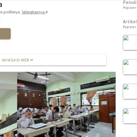
a
Penuli
Populer 
i profilenya.
Selengkapnya
r
Artike
Populer 
NAVIGASI WEB