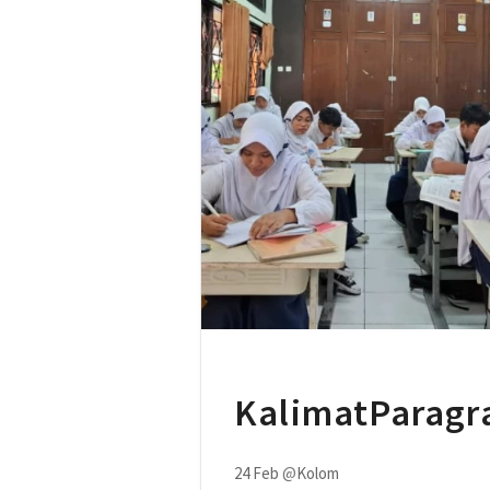
KalimatParagr
24 Feb
@
Kolom