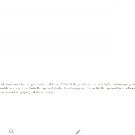
h teknologi yang dikembangkan serta dikelola oleh
BIMA DIGITAL
, adalah perusahaan
digital creative agency
, y
ment di Surabaya
,
Social Media Management
,
Marketplace Management
,
Shopee Ads Management
,
Website Devel
rmance Marketing Agency Jakarta Surabaya
search
edit