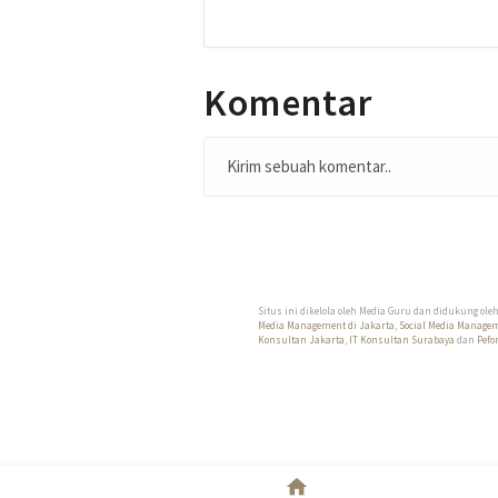
Komentar
Kirim sebuah komentar..
Situs ini dikelola oleh Media Guru dan didukung ole
Media Management di Jakarta
,
Social Media Manage
Konsultan Jakarta
,
IT Konsultan Surabaya
dan
Pefo
home