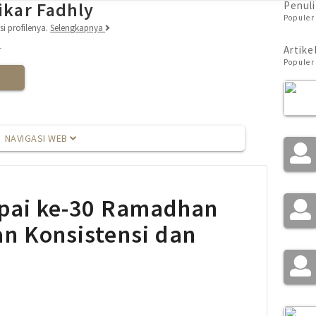
ikar Fadhly
Penuli
Populer 
i profilenya.
Selengkapnya
r
Artike
Populer 
NAVIGASI WEB
mpai ke-30 Ramadhan
n Konsistensi dan