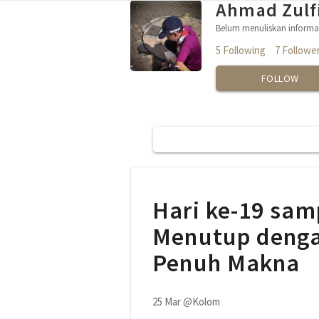
Ahmad Zulf
Belum menuliskan informas
5 Following
7 Followe
FOLLOW
Hari ke-19 sa
Menutup denga
Penuh Makna
25 Mar
@
Kolom