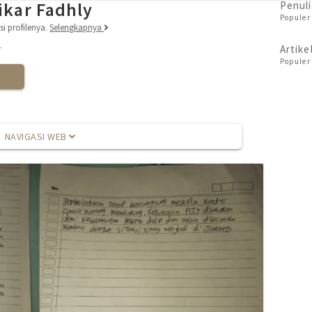
ikar Fadhly
Penuli
Populer 
i profilenya.
Selengkapnya
r
Artike
Populer 
NAVIGASI WEB