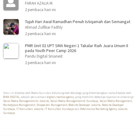
FARAH AZALIA M.
2 pembaca hari ini
Tujuh Hari Awal Ramadhan Penuh Istiqamah dan Semangat
Ahmad Zulfikar Fadhly
2 pembaca hari ini
PMR Unit 02 UPT SMA Negeri 1 Takalar Raih Juara Umum II
pada Youth Peer Camp 2026
Pandu Digital Smanest
2 pembaca hari ini
Situs ini dikelola oleh Media Guru dan didukung oleh teknologi yang dikembangkan serta dikelola oleh
BIMA DIGITAL
, adalah perusahaan
digital creative agency
, yang memiliki beberapa layanan di antaranya
Social Media Management di Jakarta
,
Social Media Management di Surabaya
,
Social Media Management
,
Marketplace Management
,
Shopee Ads Management
,
Website Developer Jakarta
,
Website Developer
Surabaya
,
IT Konsultan Jakarta
,
IT Konsultan Surabaya
dan
Peformance Marketing Agency Jakarta
Surabaya